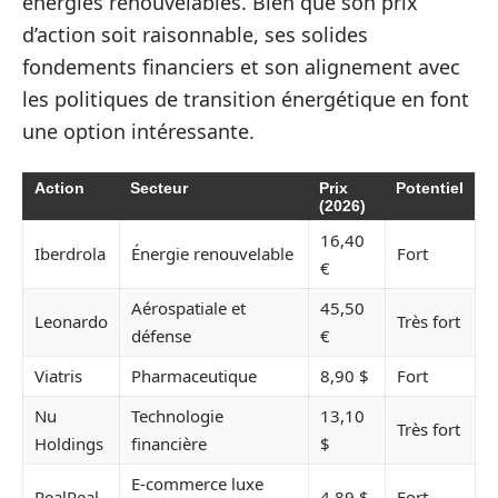
énergies renouvelables. Bien que son prix
d’action soit raisonnable, ses solides
fondements financiers et son alignement avec
les politiques de transition énergétique en font
une option intéressante.
Action
Secteur
Prix
Potentiel
(2026)
16,40
Iberdrola
Énergie renouvelable
Fort
€
Aérospatiale et
45,50
Leonardo
Très fort
défense
€
Viatris
Pharmaceutique
8,90 $
Fort
Nu
Technologie
13,10
Très fort
Holdings
financière
$
E-commerce luxe
RealReal
4,89 $
Fort