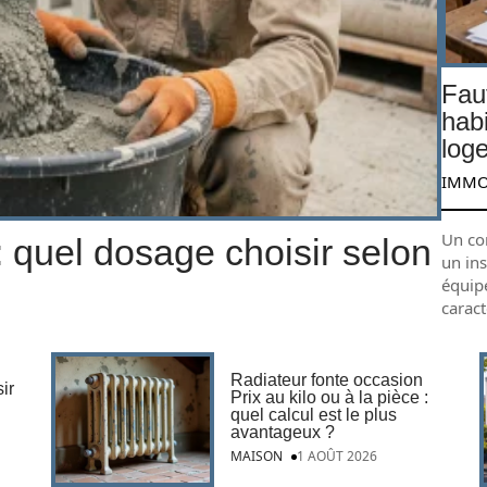
Faut
hab
log
IMM
Un co
 quel dosage choisir selon
un in
équip
caract
Radiateur fonte occasion
ir
Prix au kilo ou à la pièce :
quel calcul est le plus
avantageux ?
MAISON
1 AOÛT 2026