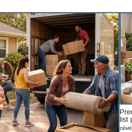
Pre
list
DÉMÉ