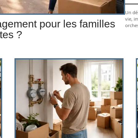
Un dé
vie, 
gement pour les familles
orche
tes ?