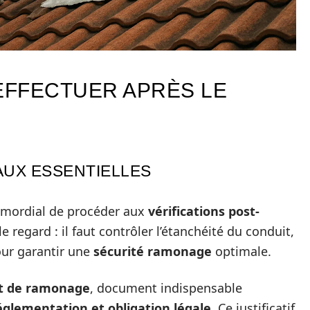
EFFECTUER APRÈS LE
AUX ESSENTIELLES
primordial de procéder aux
vérifications post-
e regard : il faut contrôler l’étanchéité du conduit,
pour garantir une
sécurité ramonage
optimale.
at de ramonage
, document indispensable
églementation et obligation légale
. Ce justificatif