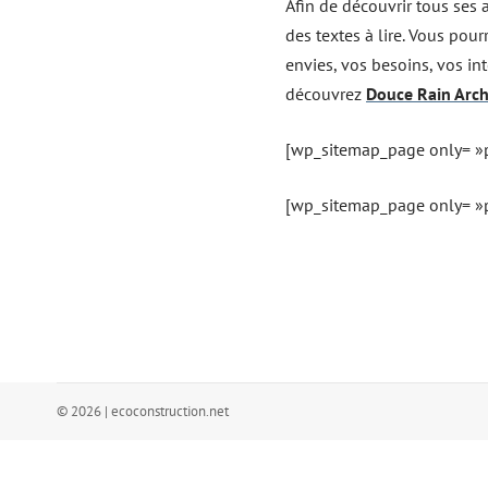
Afin de découvrir tous ses a
des textes à lire. Vous pou
envies, vos besoins, vos in
découvrez
Douce Rain Arch
[wp_sitemap_page only= »
[wp_sitemap_page only= »p
© 2026 | ecoconstruction.net