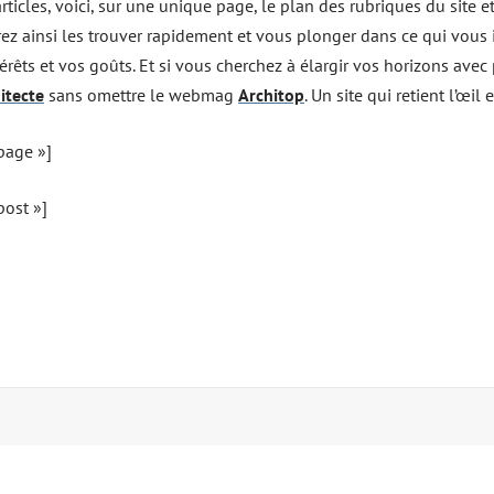
rticles, voici, sur une unique page, le plan des rubriques du site et
rrez ainsi les trouver rapidement et vous plonger dans ce qui vous 
térêts et vos goûts. Et si vous cherchez à élargir vos horizons ave
itecte
sans omettre le webmag
Architop
. Un site qui retient l’œil et
page »]
ost »]