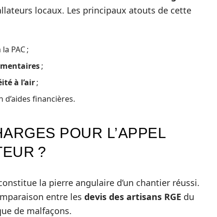
allateurs locaux. Les principaux atouts de cette
la PAC ;
émentaires
;
té à l’air
;
 d’aides financières.
HARGES POUR L’APPEL
TEUR ?
onstitue la pierre angulaire d’un chantier réussi.
comparaison entre les
devis des artisans RGE
du
sque de malfaçons.